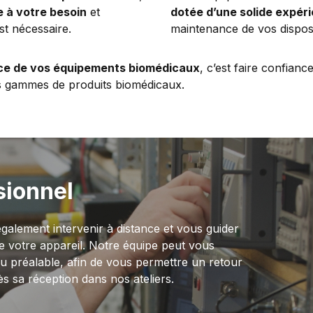
e à votre besoin
et
dotée d’une solide expér
st nécessaire.
maintenance de vos disposi
e de vos équipements biomédicaux
, c’est faire confianc
es gammes de produits biomédicaux.
sionnel
galement intervenir à distance et vous guider
e votre appareil. Notre équipe peut vous
 préalable, afin de vous permettre un retour
s sa réception dans nos ateliers.