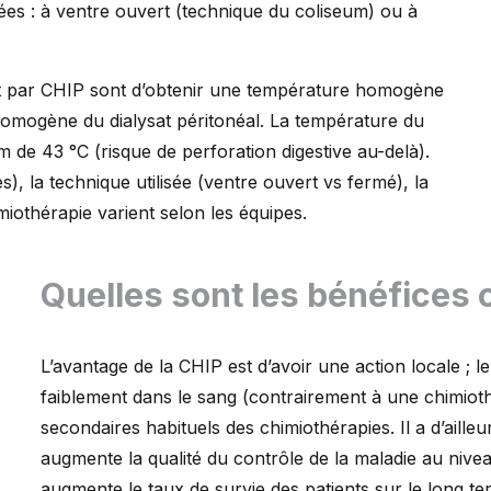
ées : à ventre ouvert (technique du coliseum) ou à
et par CHIP sont d’obtenir une température homogène
 homogène du dialysat péritonéal. La température du
 de 43 °C (risque de perforation digestive au-delà).
, la technique utilisée (ventre ouvert vs fermé), la
miothérapie varient selon les équipes.
Quelles sont les bénéfices c
L’avantage de la CHIP est d’avoir une action locale ; l
faiblement dans le sang (contrairement à une chimiothé
secondaires habituels des chimiothérapies. Il a d’aill
augmente la qualité du contrôle de la maladie au niveau
augmente le taux de survie des patients sur le long t