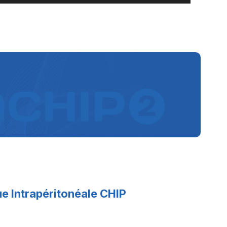
e Intrapéritonéale CHIP
s