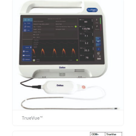
TrueVue™