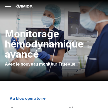
Monitorage
hémodynamique
avancé
Avec le nouveau moniteur TrueVue
Au bloc opératoire