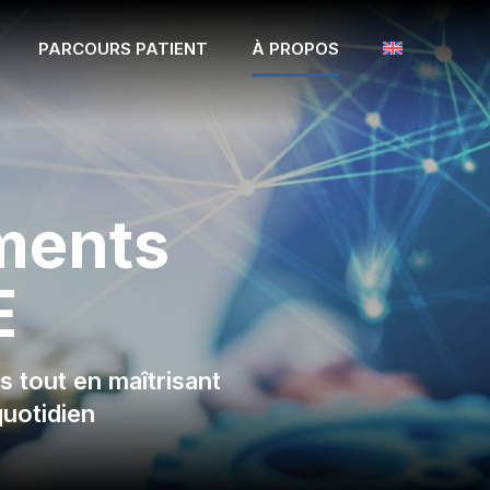
PARCOURS PATIENT
À PROPOS
ments
E
ts tout en maîtrisant
uotidien