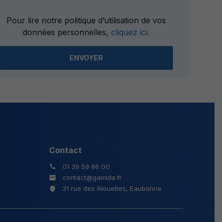
Please
Pour lire notre politique d’utilisation de vos
leave
données personnelles,
cliquez ici
.
this
field
empty.
Contact
01 39 59 86 00
contact@gamida.fr
31 rue des Alouettes, Eaubonne