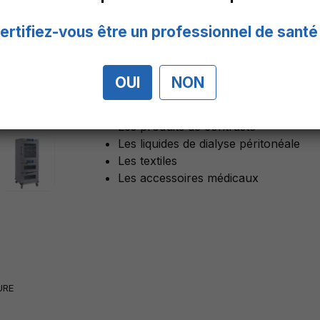
hypothermie, même légère, chez les pa
infectieuses et l’incapacité à mainte
ertifiez-vous être un professionnel de santé
entrainer la détérioration de son état.
Les armoires chauffantes médicales EmT
OUI
NON
Les liquides de perfusion
Les liquides d’irrigation
Les produits de contraste
Les liquides de dialyse péritonéale
Les textiles
Les accessoires médicaux
URE