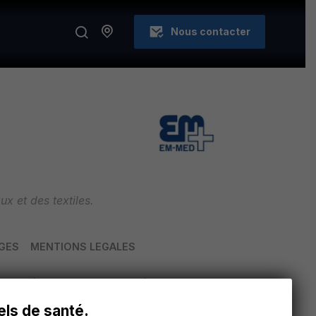
Nous contacter
x et des textiles.
GES
MENTIONS LEGALES
montré les avantages du réchauffement des
nistration au patient. L’apparition d’une
els de santé.