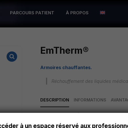
PARCOURS PATIENT
À PROPOS
EmTherm®
Armoires chauffantes.
Réchauffement des liquides médicau
DESCRIPTION
INFORMATIONS
AVANTA
De nombreuses études cliniques ont dé
liquides de perfusion avant leur admi
ccéder à un espace réservé aux professionn