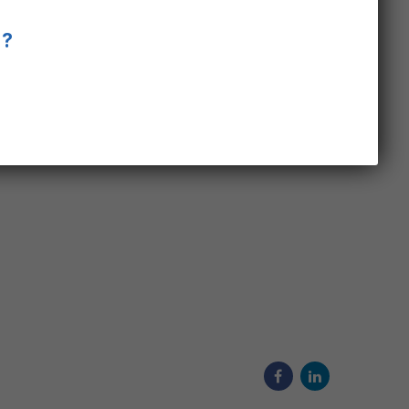
tients augmente le risque de complications
nir une normothermie chez un patient peut
 ?
herm® sont destinées à réchauffer :