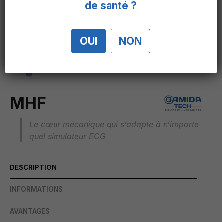
de santé ?
OUI
NON
MHF
Le cœur mécanique qui s’adapte à n’importe
quel simulateur ECG
DESCRIPTION
INFORMATIONS
AVANTAGES