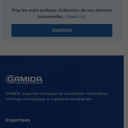
Please
Pour lire notre politique d’utilisation de vos données
leave
personnelles,
cliquez ici
.
this
field
empty.
GAMIDA, expertise française en anesthésie-réanimation,
chirurgie oncologique et ingénierie biomédicale
Expertises