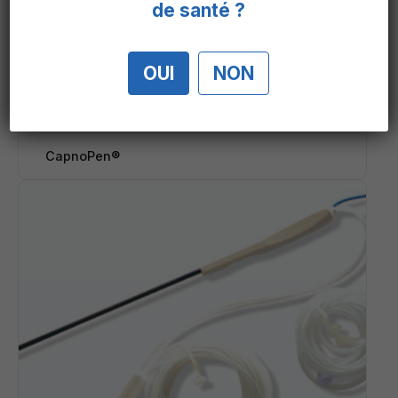
de santé ?
OUI
NON
CapnoPen®