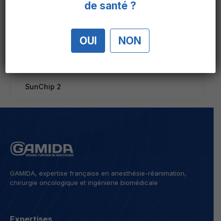
de santé ?
OUI
NON
SunChip 2
GAMIDA, expertise française en anesthésie-réanimation,
chirurgie oncologique et ingénierie biomédicale
Expertises