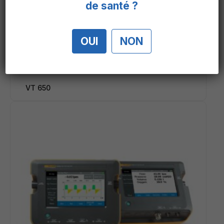
de santé ?
OUI
NON
VT 650