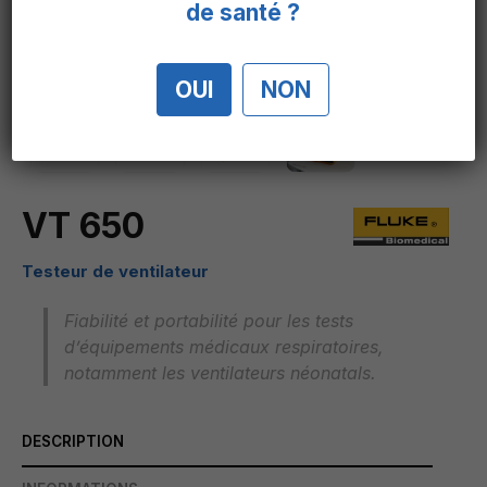
de santé ?
OUI
NON
VT 650
Testeur
de ventilateur
Fiabilité et portabilité pour les tests
d’équipements médicaux respiratoires,
notamment les ventilateurs néonatals.
DESCRIPTION