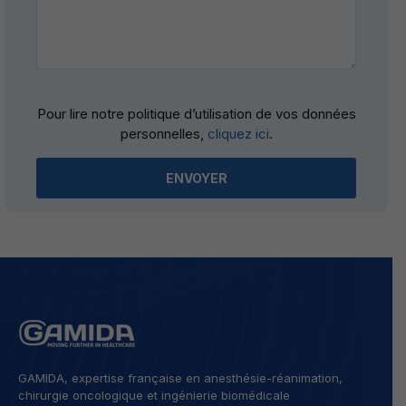
Please
Pour lire notre politique d’utilisation de vos données
leave
personnelles,
cliquez ici
.
this
field
empty.
GAMIDA, expertise française en anesthésie-réanimation,
chirurgie oncologique et ingénierie biomédicale