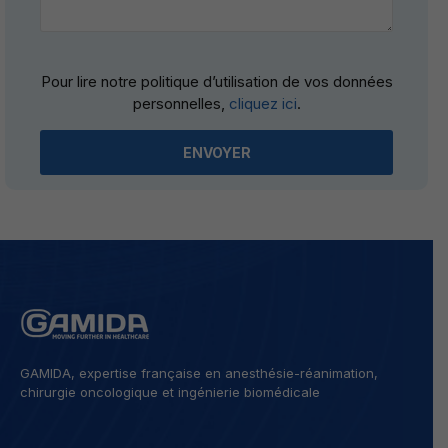
Please
Pour lire notre politique d’utilisation de vos données
leave
personnelles,
cliquez ici
.
this
field
empty.
GAMIDA, expertise française en anesthésie-réanimation,
chirurgie oncologique et ingénierie biomédicale