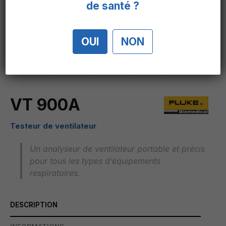
de santé ?
OUI
NON
VT 900A
Testeur
de ventilateur
Un analyseur de ventilateur portable et précis
pour tous les types d’équipements
respiratoires.
DESCRIPTION