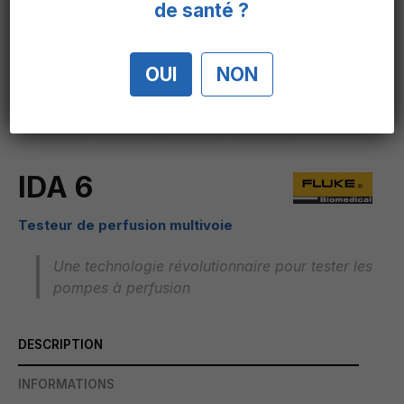
de santé ?
OUI
NON
IDA 6
Testeur de perfusion multivoie
Une technologie révolutionnaire pour tester les
pompes à perfusion
DESCRIPTION
INFORMATIONS