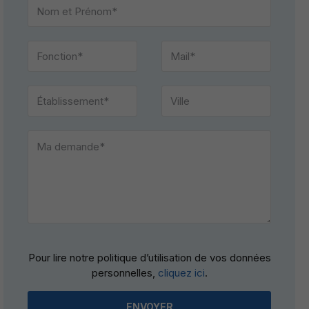
Please
Pour lire notre politique d’utilisation de vos données
leave
personnelles,
cliquez ici
.
this
field
empty.