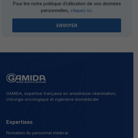
Pour lire notre politique d’utilisation de vos données
leave
personnelles,
cliquez ici
.
this
field
empty.
GAMIDA, expertise française en anesthésie-réanimation,
chirurgie oncologique et ingénierie biomédicale
Expertises
Formation du personnel médical