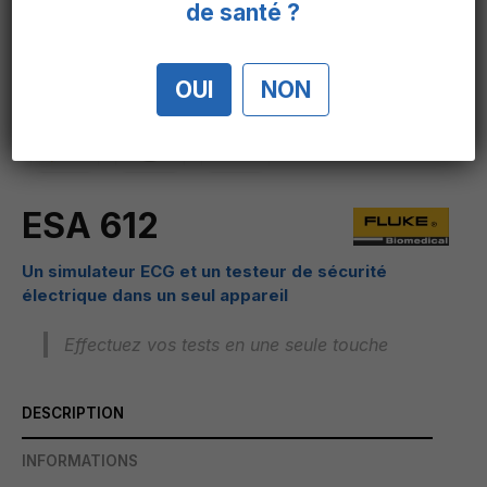
de santé ?
OUI
NON
ESA 612
Un simulateur ECG et un testeur de sécurité
électrique dans un seul appareil
Effectuez vos tests en une seule touche
DESCRIPTION
INFORMATIONS